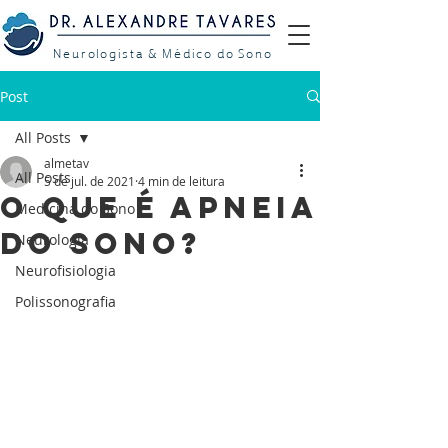
Neurologista & Médico do Sono
Post
All Posts
almetav
All Posts
5 de jul. de 2021
4 min de leitura
O que é apneia
Medicina do Sono
do sono?
Neurologia
Neurofisiologia
Polissonografia