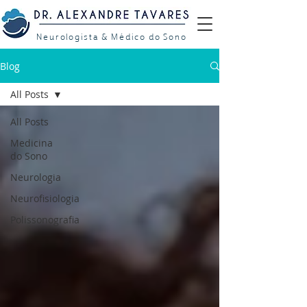
Neurologista & Médico do Sono
Blog
All Posts
All Posts
Medicina
do Sono
Neurologia
Neurofisiologia
Polissonografia