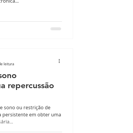
ônica...
e leitura
sono
sua repercussão
de sono ou restrição de
ha persistente em obter uma
ria...