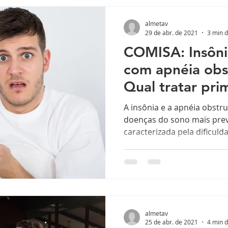
almetav
29 de abr. de 2021
3 min d
COMISA: Insôn
com apnéia obs
Qual tratar pri
A insônia e a apnéia obstr
doenças do sono mais preva
caracterizada pela dificuld
almetav
25 de abr. de 2021
4 min d