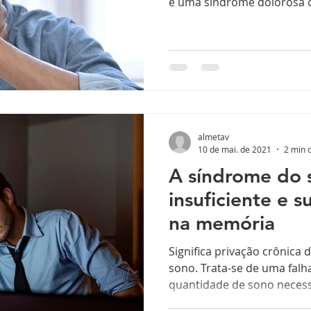
é uma síndrome dolorosa cr
almetav
10 de mai. de 2021
2 min d
A síndrome do 
insuficiente e 
na memória
Significa privação crônica 
sono. Trata-se de uma fal
quantidade de sono necessá