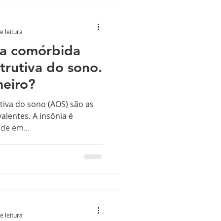
e leitura
ia comórbida
trutiva do sono.
meiro?
utiva do sono (AOS) são as
lentes. A insônia é
ade em...
e leitura