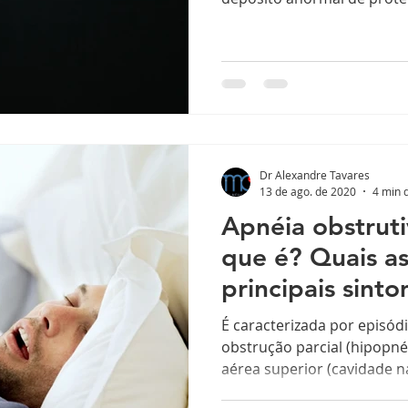
Dr Alexandre Tavares
13 de ago. de 2020
4 min d
Apnéia obstrut
que é? Quais as
principais sint
tratamento ?
É caracterizada por episód
obstrução parcial (hipopnéi
aérea superior (cavidade na