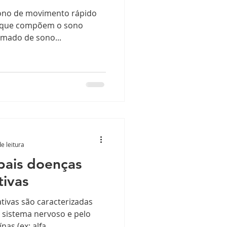
sono de movimento rápido
s que compõem o sono
mado de sono...
e leitura
pais doenças
ivas
ivas são caracterizadas
 sistema nervoso e pelo
as (ex: alfa...