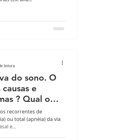
e leitura
iva do sono. O
 causas e
omas ? Qual o
ios recorrentes de
a) ou total (apnéia) da via
sal e...