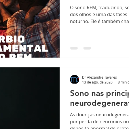
O sono REM, traduzindo, 
dos olhos é uma das fase
noturno. Ele é também cha
Dr Alexandre Tavares
13 de ago. de 2020
8 min d
Sono nas princi
neurodegenerat
As doenças neurodegenerat
por perda de neurônios no
depósito anormal de proteín