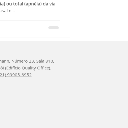
a) ou total (apnéia) da via
sal e...
ann, Número 23, Sala 810,
i (Edifício Quality Office).
 (21) 99905-6952