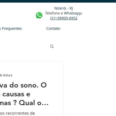
Niterói - RJ
Telefone e
Whatsapp
:
(21) 99905-6952
s Frequentes
Contato
e leitura
iva do sono. O
 causas e
omas ? Qual o
ios recorrentes de