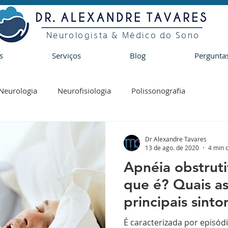
Neurologista & Médico do Sono
s
Serviços
Blog
Pergunta
Neurologia
Neurofisiologia
Polissonografia
Dr Alexandre Tavares
13 de ago. de 2020
4 min d
Apnéia obstrut
que é? Quais as
principais sint
tratamento ?
É caracterizada por episód