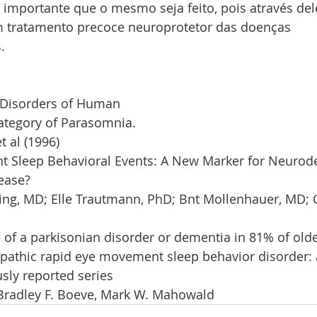
é importante que o mesmo seja feito, pois através dele
um tratamento precoce neuroprotetor das doenças 
.
 Disorders of Human
ategory of Parasomnia.
t al (1996)
 Sleep Behavioral Events: A New Marker for Neurode
ease?
ring, MD; Elle Trautmann, PhD; Bnt Mollenhauer, MD; 
f a parkisonian disorder or dementia in 81% of older
pathic rapid eye movement sleep behavior disorder: 
sly reported series
 Bradley F. Boeve, Mark W. Mahowald