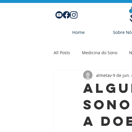
Home
Sobre Nó
All Posts
Medicina do Sono
N
almetav
9 de jun.
Algu
sono
a do