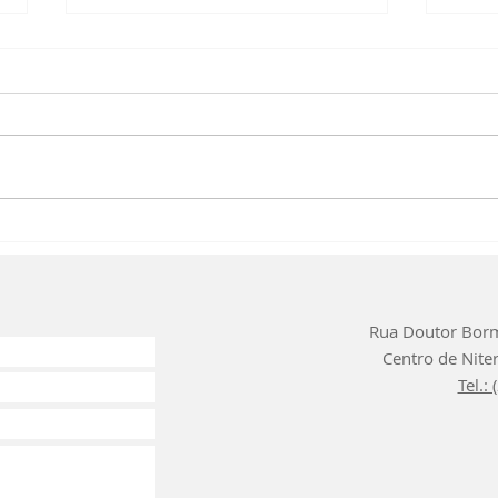
Tratamento de
Di
Síndrome das
ap
pernas
inquietas
Rua Doutor Borm
Centro de Niteró
Tel.: