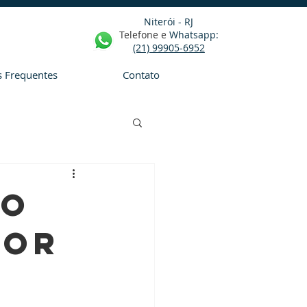
Niterói - RJ
Telefone e
Whatsapp
:
(21) 99905-6952
s Frequentes
Contato
do
por