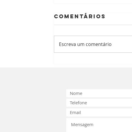
Comentários
Escreva um comentário
Narcolepsia: o
que é
importante
saber.