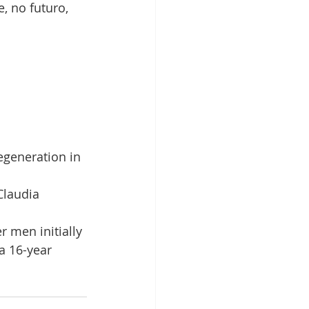
, no futuro, 
generation in 
Claudia 
 men initially 
a 16-year 