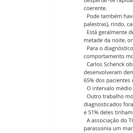
despertar-se rapida
coerente. 
  Pode também haver comportamentos motores não violentos: falando (dando 
palestras), rindo, 
  Está geralmente de olhos fechados, e esses comportamentos ocorrem na segunda 
metade da noite, o
  Para o diagnóstico é importante realizar a vídeo polissonografia documentando o 
comportamento mot
  Carlos Schenck observou em 1996 que 38% dos pacientes com TRSRem 
desenvolveram dem
65% dos pacientes da
  O intervalo médi
  Outro trabalho mostrou que 158 pacientes com Doença de Parkinson recém 
diagnosticados for
e 51% deles tinham
  A associação do TCS Rem com demência e/ou parkinsonismo está clara, sendo esta 
parassonia um marc