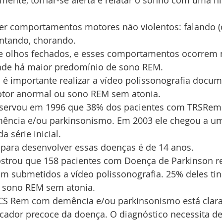
mente, tornar-se alerta e relatar o sonho com uma hi
cantando, chorando.
nde há maior predomínio de sono REM.
or anormal ou sono REM sem atonia.
ência e/ou parkinsonismo. Em 2003 ele chegou a u
 série inicial. 
o para desenvolver essas doenças é de 14 anos. 
am submetidos a vídeo polissonografia. 25% deles t
 sono REM sem atonia.
ador precoce da doença. O diagnóstico necessita de