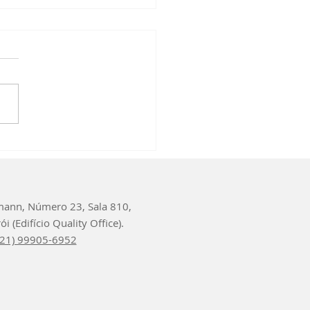
agnóstico de
néia do sono
ann, Número 23, Sala 810,
i (Edifício Quality Office).
 (21) 99905-6952