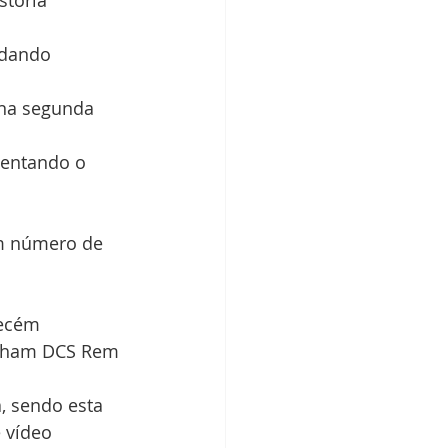
stória 
m número de 
inham DCS Rem 
 vídeo 