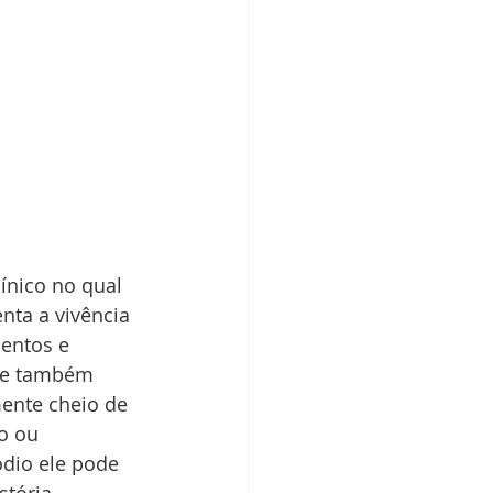
nico no qual 
nta a vivência 
entos e 
ode também 
ente cheio de 
o ou 
dio ele pode 